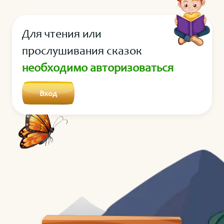
благополучно спасся из её пасти. Рак оборонялся от
собаки и вцепился клешнёй в хвост. Собака
Для чтения или
завизжала и утащила Рака очень далеко от дома. Он
чуть не погиб, ведь раки не могут слишком долго
прослушивания сказок
дышать воздухом, но всё-таки успел добраться до
необходимо авторизоваться
воды.
Вход