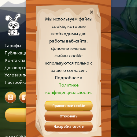
Мы используем файлы
cookie, которые
необходимы для
работы веб-сайта.
Тарифы
Дополнительные
Публикации
файлы cookie
Контакты
используются только с
Договор оферты
вашего согласия.
Условия пользования сайтом
Подробнее в
Настройка cookie
Политике
конфиденциальности.
Принять все cookie
Вход
Отклонить
Настройка cookie
© 2026 ЖИВЫЕ СКАЗКИ | Все права защищены