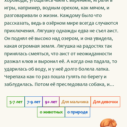
хороводы, угощались чаем с вареньем, играли в
игры, например, водным орехом, как мячом, и
разговаривали о жизни. Каждому было что
рассказать, ведь в озёрном мире всегда случаются
приключения. Лягушку однажды едва не съел аист.
Он поднял её высоко над озером, и она увидела,
какая огромная земля. Лягушка на радостях так
принялась смеяться, что аист от неожиданности
разжал клюв и выронил её. А когда она падала, то
ударилась об воду, и у неё долго болела лапка.
Черепаха как-то раз пошла гулять по берегу и
заблудилась. Потом её преследовала собака, и
Черепаха вынуждена была сидеть в своём домике-
панцире целую ночь. А когда наутро её нашли дети,
5-7 лет
7-9 лет
9+ лет
Для мальчика
Для девочки
то отнесли к воде. Карася поймала щука, которая
о животных
о природе
пыталась его проглотить, но он не сдавался. И щука
подавилась и ослабила хватку, и Карась