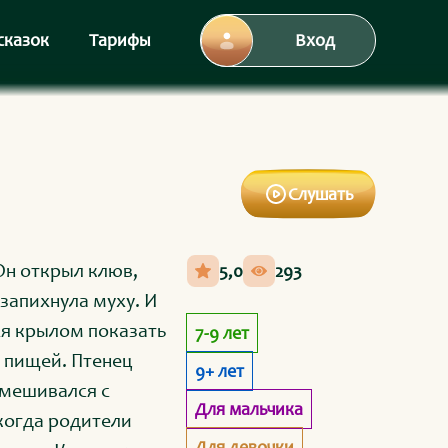
сказок
Тарифы
Вход
Слушать
Он открыл клюв,
5,0
293
 запихнула муху. И
ся крылом показать
7-9 лет
а пищей. Птенец
9+ лет
смешивался с
Для мальчика
когда родители
Для девочки