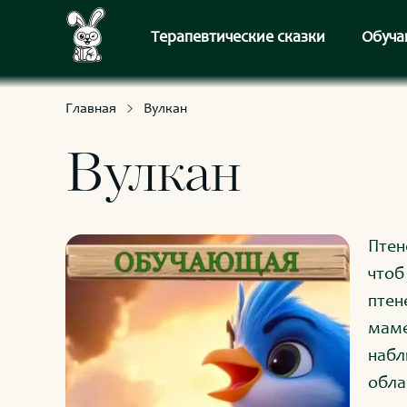
С приключениями и развлечениями
Для умных и любознательных
Терапевтические сказки
Обуча
Главная
Вулкан
Вулкан
Птен
чтоб
птен
маме
набл
обла