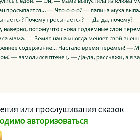
улись с едой. — Ой, — мама выпустила из клюва м
ан просыпается... — Что-о-о-о? — папина муха вып
ыпается? Почему просыпается? — Да-да, почему? — 
, наверно, потому что снова подземные слои пере
ала мама. — Земля наша иногда меняет свой внешн
реннее содержание... Настало время перемен! — М
том! — взмолился птенец. — Да-да, расскажи, а я 
азговора папа, точнее, улетел. — Смотри, сынок, —
 — это поднимается пепел — лёгкие частицы сгор
ит, в середине вулкана горячая каша из разных кам
ая хочет подняться наверх. — А зачем? — перебил птенец
вулканы образуются на месте разломов земной кор
тения или прослушивания сказок
дая. А под ней жидкий горячий слой, такая каша, н
одимо авторизоваться
ой.