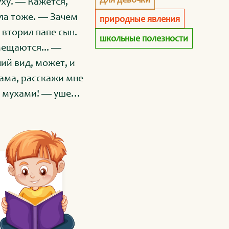
уху. — Кажется,
ала тоже. — Зачем
природные явления
вторил папе сын.
школьные полезности
мещаются... —
ий вид, может, и
ама, расскажи мне
за мухами! — ушел
 указала мама на
евшего вещества.
ней и металлов,
. — Потому
ы. Земная кора
азывается она