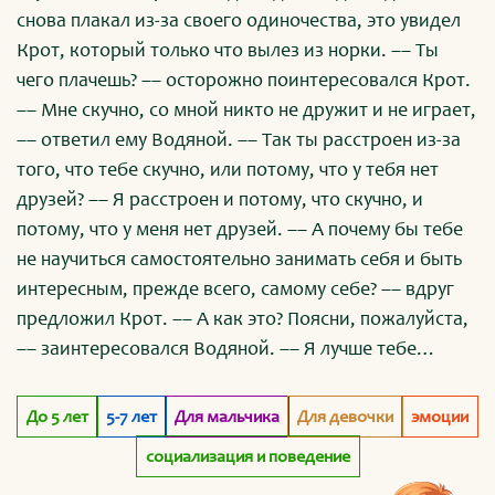
снова плакал из-за своего одиночества, это увидел
Крот, который только что вылез из норки. –– Ты
чего плачешь? –– осторожно поинтересовался Крот.
–– Мне скучно, со мной никто не дружит и не играет,
–– ответил ему Водяной. –– Так ты расстроен из-за
того, что тебе скучно, или потому, что у тебя нет
друзей? –– Я расстроен и потому, что скучно, и
потому, что у меня нет друзей. –– А почему бы тебе
не научиться самостоятельно занимать себя и быть
интересным, прежде всего, самому себе? –– вдруг
предложил Крот. –– А как это? Поясни, пожалуйста,
–– заинтересовался Водяной. –– Я лучше тебе
покажу. Пойдём со мной! И очутились Водяной с
Кротом под землёй. –– Как тут темно и страшно! Как
До 5 лет
5-7 лет
Для мальчика
Для девочки
эмоции
ты тут вообще живёшь? Ведь здесь же ещё скучнее,
социализация и поведение
–– воскликнул Водяной. –– Тебе только кажется. А