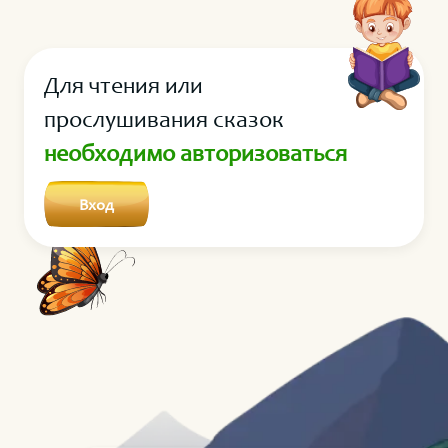
теперь послушай меня внимательно. Каждый день я
живу под землёй и не скучаю. Иногда я рою
подземный тоннель, иногда наблюдаю, как в земле
Для чтения или
копошатся червячки, а когда устаю, то
останавливаюсь и просто прислушиваюсь, что
прослушивания сказок
вокруг меня происходит, наслаждаюсь запахом
необходимо авторизоваться
любимой земли. Заметь, ни в одном из этих случаев
я не скучаю. Потому что мне с собой всегда
Вход
интересно. А в твоём пруду разве нет ничего
примечательного?