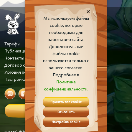
Мы используем файлы
cookie, которые
необходимы для
работы веб-сайта.
Тарифы
Дополнительные
Публикации
файлы cookie
Контакты
используются только с
Договор оферты
вашего согласия.
Условия пользования сайтом
Подробнее в
Настройка cookie
Политике
конфиденциальности.
Принять все cookie
Вход
Отклонить
Настройка cookie
© 2026 ЖИВЫЕ СКАЗКИ | Все права защищены