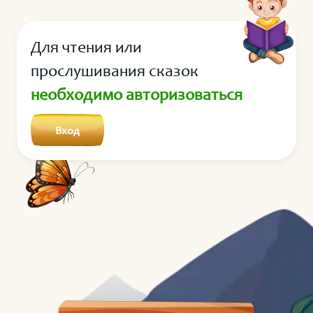
вдохновению, ведь главная задача всех игрушек в
мире — вдохновлять на чудеса и дарить радость! На
Для чтения или
острове всегда царят дружба и веселье. Малыши
учатся, играют и радуются жизни. Только бобр Доби
прослушивания сказок
иногда вредничает. Из-за этого с ним ни у кого не
необходимо авторизоваться
получается дружить. А он привлекает к себе
внимание, поступая нехорошо.
Вход