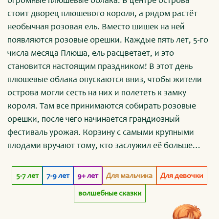
огромные плюшевые облака. В центре острова
стоит дворец плюшевого короля, а рядом растёт
необычная розовая ель. Вместо шишек на ней
появляются розовые орешки. Каждые пять лет, 5-го
числа месяца Плюша, ель расцветает, и это
становится настоящим праздником! В этот день
плюшевые облака опускаются вниз, чтобы жители
острова могли сесть на них и полететь к замку
короля. Там все принимаются собирать розовые
орешки, после чего начинается грандиозный
фестиваль урожая. Корзину с самыми крупными
плодами вручают тому, кто заслужил её больше
всех. На острове живёт множество разных
плюшевых зверушек, и все ходят в плюшевую
5-7 лет
7-9 лет
9+ лет
Для мальчика
Для девочки
школу. Белочка Руби, бобр Доби, лисичка Эли,
волшебные сказки
медвежонок Тути и зайка Мили учатся в одном
классе. Учитель-кит Моби обучает малышей