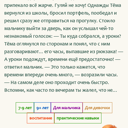
припекало всё жарче. Гуляй не хочу! Однажды Тёма
вернулся из школы, бросил портфель, пообедал и
решил сразу же отправиться на прогулку. Стоило
мальчику выйти за дверь, как он услышал чей-то
незнакомый голосок: — Ты куда собрался, а уроки?
Тёма оглянулся по сторонам и понял, что с ним
разговаривают... его часы, выпавшие из рюкзака! —
А уроки подождут, времени ещё предостаточно! —
ответил мальчик. — Это только кажется, что
времени впереди очень много, — возразили часы.
— На самом деле оно проходит очень быстро.
Вспомни, как часто по вечерам ты жалел, что не
успел выполнить домашнее задание... Тёма
нахмурил лоб, подумал и вспомнил: —
7-9 лет
9+ лет
Для мальчика
Для девочки
Действительно, бывало, что и не успевал, а потом
воспитание
практические навыки
думал, почему время пролетело так незаметно.