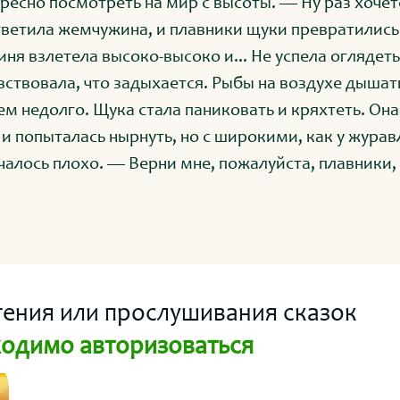
ресно посмотреть на мир с высоты. — Ну раз хочет
ветила жемчужина, и плавники щуки превратились
взлетела высоко-высоко и... Не успела оглядеться, как
вствовала, что задыхается. Рыбы на воздухе дыша
ем недолго. Щука стала паниковать и кряхтеть. Он
 и попыталась нырнуть, но с широкими, как у журав
чалось плохо. — Верни мне, пожалуйста, плавники,
ём! — обратилась она к жемчужине.
тения или прослушивания сказок
одимо авторизоваться