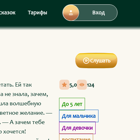
сказок
Тарифы
Вход
Слушать
тать. Ей так
5,0
124
а не знала, зачем,
ашла волшебную
До 5 лет
аветное желание. —
Для мальчика
. — А зачем тебе
Для девочки
 хочется!
воспитание