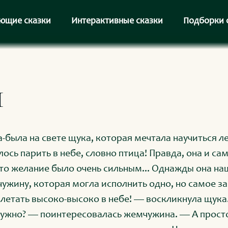
ющие сказки
Интерактивные сказки
Подборки 
я
-была на свете щука, которая мечтала научиться ле
лось парить в небе, словно птица! Правда, она и сам
то желание было очень сильным... Однажды она н
ужину, которая могла исполнить одно, но самое з
 летать высоко-высоко в небе! — воскликнула щука
нужно? — поинтересовалась жемчужина. — А просто