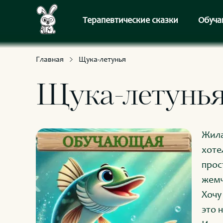
С приключениями и развлечениями
Для умных и любознательных
Терапевтические сказки
Обуча
Главная
Щука-летунья
Щука-летунь
Жила
хоте
прос
жемч
Хочу
это 