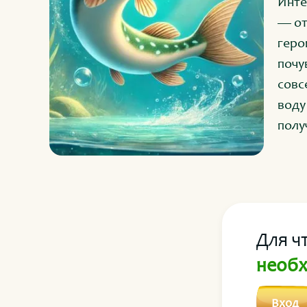
Инте
— от
героиня 
почу
совс
воду
полу
водо
Для ч
необх
Вход