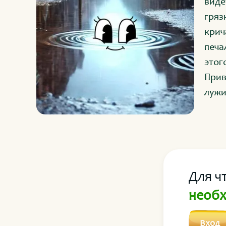
виде
гряз
крич
печа
этог
Прив
лужи
гово
дево
Для ч
необх
Вход