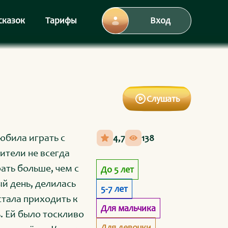
сказок
Тарифы
Вход
Слушать
юбила играть с
4,7
138
ители не всегда
ать больше, чем с
До 5 лет
й день, делилась
5-7 лет
тала приходить к
Для мальчика
. Ей было тоскливо
Для девочки