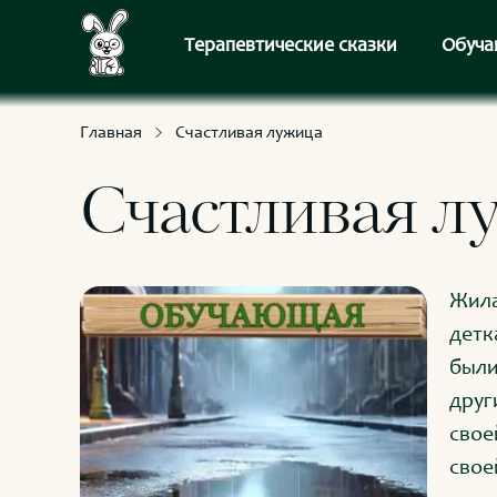
С приключениями и развлечениями
Для умных и любознательных
Терапевтические сказки
Обуча
Главная
Счастливая лужица
Счастливая л
Жила
детк
были
друг
свое
свое