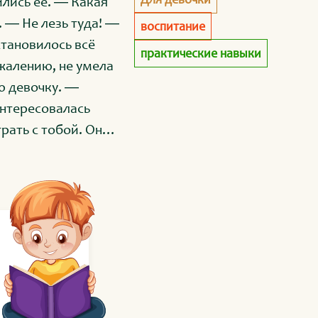
лись её. ― Какая
 ― Не лезь туда! ―
воспитание
тановилось всё
практические навыки
ожалению, не умела
ю девочку. ―
интересовалась
рать с тобой. Она
ая, ― ответила