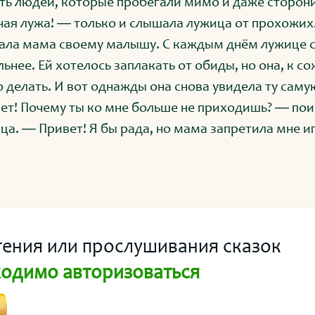
ть людей, которые пробегали мимо и даже сторони
ная лужа! ― только и слышала лужица от прохожих.
ала мама своему малышу. С каждым днём лужице с
льнее. Ей хотелось заплакать от обиды, но она, к с
о делать. И вот однажды она снова увидела ту саму
ет! Почему ты ко мне больше не приходишь? ― по
ца. ― Привет! Я бы рада, но мама запретила мне иг
рит, что потом у меня ножки сырые и одежда грязн
чка.
тения или прослушивания сказок
одимо авторизоваться