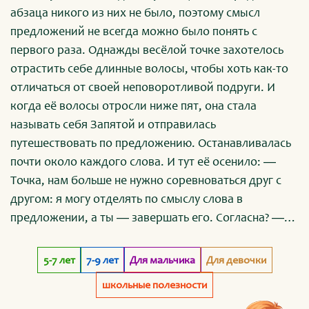
абзаца никого из них не было, поэтому смысл
предложений не всегда можно было понять с
первого раза. Однажды весёлой точке захотелось
отрастить себе длинные волосы, чтобы хоть как-то
отличаться от своей неповоротливой подруги. И
когда её волосы отросли ниже пят, она стала
называть себя Запятой и отправилась
путешествовать по предложению. Останавливалась
почти около каждого слова. И тут её осенило: ―
Точка, нам больше не нужно соревноваться друг с
другом: я могу отделять по смыслу слова в
предложении, а ты ― завершать его. Согласна? ―
Хорошо, давай попробуем, ― ответила Точка.
Запятая так вдохновилась своей идеей, что
5-7 лет
7-9 лет
Для мальчика
Для девочки
перестала видеть конец предложения. Она
школьные полезности
разделяла слова по смыслу, но не останавливалась.