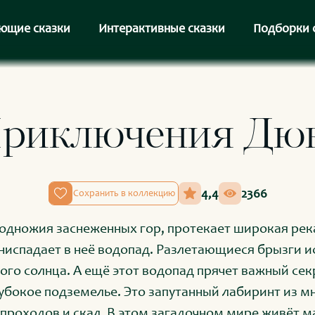
ющие сказки
Интерактивные сказки
Подборки 
риключения Дю
4,4
2366
Сохранить в коллекцию
подножия заснеженных гор, протекает широкая река
ниспадает в неё водопад. Разлетающиеся брызги 
кого солнца. А ещё этот водопад прячет важный сек
лубокое подземелье. Это запутанный лабиринт из 
 проходов и скал. В этом загадочном мире живёт 