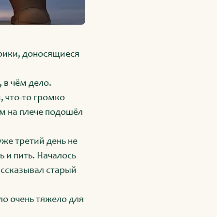
рики, доносящиеся
 в чём дело.
, что-то громко
ом на плече подошёл
уже третий день не
ь и пить. Началось
ассказывал старый
о очень тяжело для