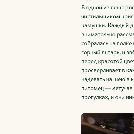
В одной из пещер п
чистильщиком крист
камушки. Каждый де
внимательно рассма
собралась на полке
горный янтарь, и зв
перед красотой цве
просверливает в ка
надевать на шею в 
питомец — летучая 
прогулках, и они ни