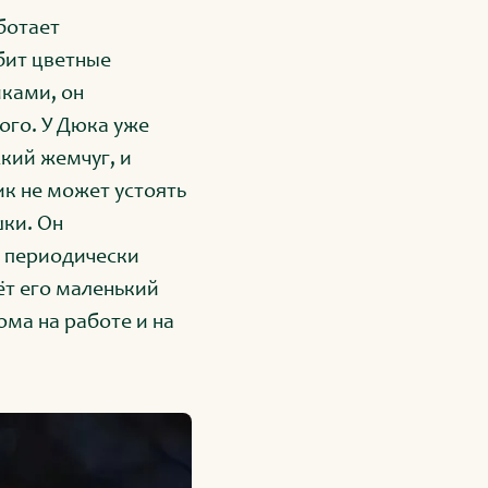
ботает
бит цветные
иками, он
ого. У Дюка уже
кий жемчуг, и
ик не может устоять
шки. Он
ы периодически
ёт его маленький
ма на работе и на