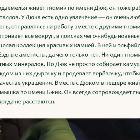
одземелья живёт гномик по имени Дюк, он тоже ра
аллов. У Дюка есть одно увлечение — он очень лю
нь, отправляясь на работу вместе с другими гном
тривает всё вокруг, в поисках чего-нибудь новеньк
 целая коллекция красивых камней. В ней и эльфийс
ёздные аметисты, да чего только нет. Ни один гном
тных минералов. Но Дюк не просто собирает каму
ждом из них дырочку и продевает верёвочку, чтоб
качестве украшения. Вместе с Дюком в пещере жив
мышка по имени Бжик. Он всегда сопровождает гно
когда не расстаются.