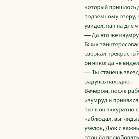
который пришлось д
подземному озеру, 
увидел, как на дне 
— Да это же изумруд
Бжик заинтересованн
сверкал прекрасный
он никогда не виде
— Ты станешь звезд
радуясь находке.
Вечером, после раб
изумруд и принялся
пыль он аккуратно 
наблюдал, выглядыва
узелок, Дюк с важн
отошёл полюбоватьс