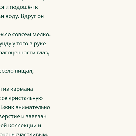
ся и подошёл к
и воду. Вдруг он
 было совсем мелко.
нду у того в руке
рагоценности глаз,
есело пищал,
л из кармана
ссе кристальную
. Бжик внимательно
верстие и завязан
оей коллекции и
 очень счастливым.