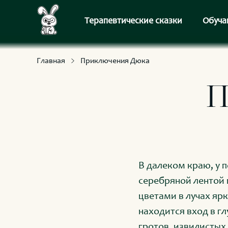
С приключениями и развлечениями
Для умных и любознательных
Терапевтические сказки
Обуча
Главная
Приключения Дюка
П
В далеком краю, у 
серебряной лентой 
цветами в лучах яр
находится вход в г
гротов, извилистых