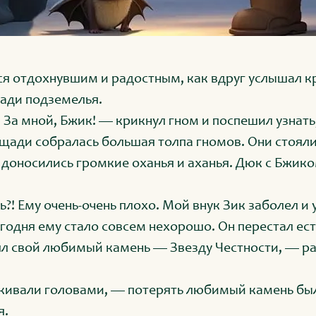
я отдохнувшим и радостным, как вдруг услышал к
ади подземелья.
 За мной, Бжик! — крикнул гном и поспешил узнать,
щади собралась большая толпа гномов. Они стояли
 доносились громкие оханья и аханья. Дюк с Бжик
?! Ему очень-очень плохо. Мой внук Зик заболел и 
егодня ему стало совсем нехорошо. Он перестал ест
рял свой любимый камень — Звезду Честности, — р
ивали головами, — потерять любимый камень был
я.