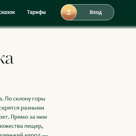
сказок
Тарифы
Вход
ка
. По склону горы
искрятся разными
рет. Прямо за ним
множества пещер,
маленький народ —