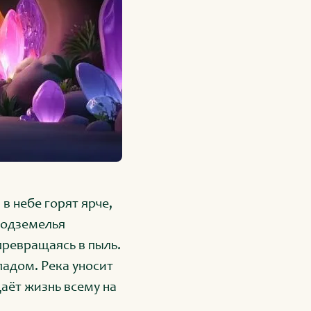
в небе горят ярче,
 подземелья
превращаясь в пыль.
падом. Река уносит
даёт жизнь всему на