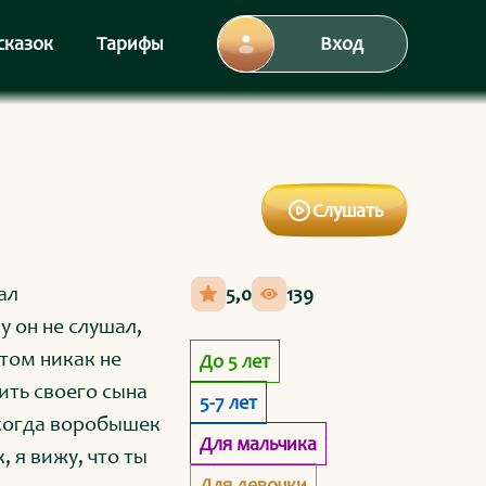
сказок
Тарифы
Вход
Слушать
ал
5,0
139
у он не слушал,
этом никак не
До 5 лет
ить своего сына
5-7 лет
 когда воробышек
Для мальчика
, я вижу, что ты
Для девочки