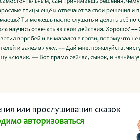
 самостоятельным, сам принимаешь решения, чему 
зрослые птицы ещё и отвечают за свои решения и п
маешь? Ты можешь нас не слушать и делать всё по-
ала научись отвечать за свои действия. Хорошо? ––
тветил воробей и вымазался в грязи, потому что не
телей и залез в лужу. –– Дай мне, пожалуйста, чист
щу клювик. –– Вот прямо сейчас, сынок, и начнём уч
не послушал, когда решил залезть в лужу? Поэтому 
умай, как почистить клювик, –– спокойно ответил п
ения или прослушивания сказок
димо авторизоваться