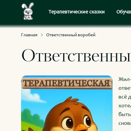
С приключениями и развлечениями
Для умных и любознательных
Терапевтические сказки
Обуча
Главная
Ответственный воробей
Ответственны
Жил-
отве
всё 
хоте
быть
снов