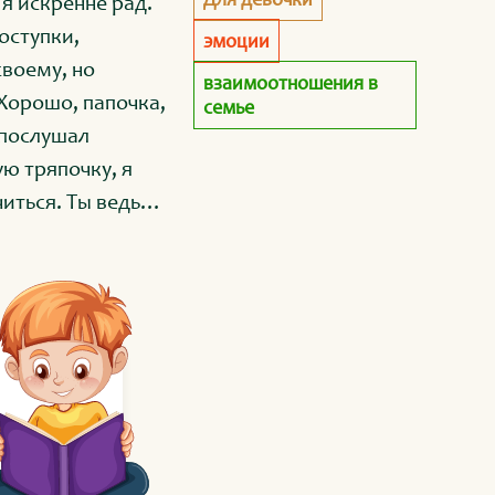
я искренне рад.
оступки,
эмоции
своему, но
взаимоотношения в
 Хорошо, папочка,
семье
 послушал
ую тряпочку, я
иться. Ты ведь
теперь сам и
апа.