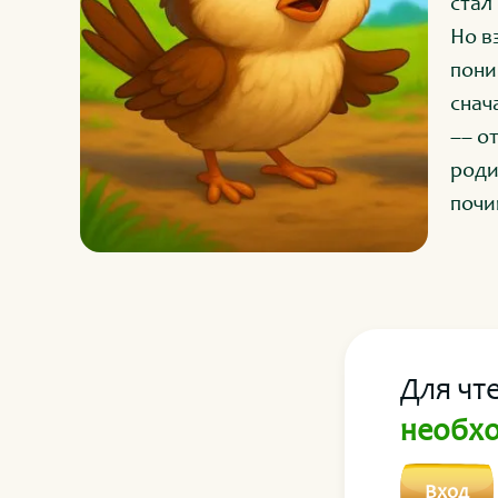
стал
Но в
пони
снач
–– о
роди
почи
нас 
прид
Для чт
необхо
Вход