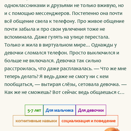
одноклассниками и друзьями не только вживую, но
и с помощью мессенджеров. Постепенно она почти
всё общение свела к телефону. Про живое общение
почти забыла и про свои увлечения тоже не
вспоминала. Даже гулять на улице перестала.
Только и жила в виртуальном мире... Однажды у
девочки сломался телефон. Просто выключился и
больше не включался. Девочка так сильно
расстроилась, что даже расплакалась. ― Что же мне
теперь делать? Я ведь даже не смогу ни с кем
пообщаться, ― вытирая слёзы, сетовала девочка. ―
Как же не сможешь? Вот сейчас ведь общаешься со
мной, ― ответила мама, успокаивая девочку. ―
Телефон — это лишь один из способов общения, и
5-7 лет
Для мальчика
Для девочки
вовсе не главный. А с друзьями ты можешь
когнитивные навыки
социализация и поведение
пообщаться и вживую, если выйдешь на улицу. Вон