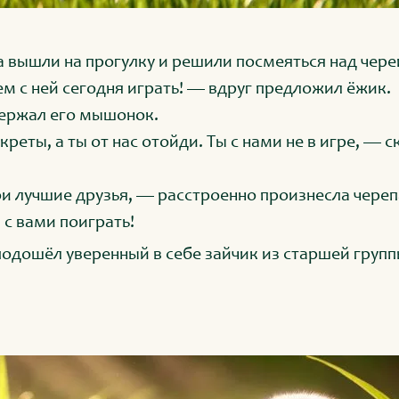
 вышли на прогулку и решили посмеяться над чер
ем с ней сегодня играть! — вдруг предложил ёжик.
ержал его мышонок.
екреты, а ты от нас отойди. Ты с нами не в игре, — 
ои лучшие друзья, — расстроенно произнесла череп
 с вами поиграть!
подошёл уверенный в себе зайчик из старшей группы