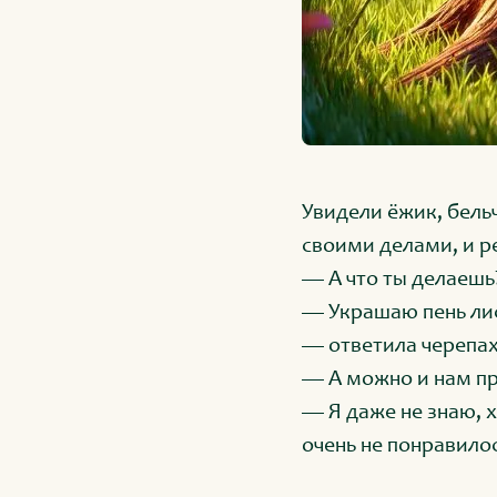
Увидели ёжик, бель
своими делами, и р
— А что ты делаешь
— Украшаю пень лис
— ответила черепах
— А можно и нам пр
— Я даже не знаю, х
очень не понравилос