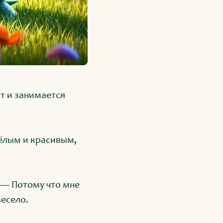
т и занимается
ёлым и красивым,
. — Потому что мне
весело.