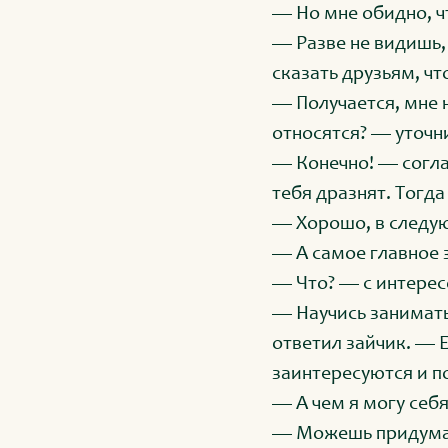
— Но мне обидно, ч
— Разве не видишь,
сказать друзьям, что
— Получается, мне н
относятся? — уточн
— Конечно! — согла
тебя дразнят. Тогда
— Хорошо, в следу
— А самое главное 
— Что? — с интерес
— Научись занимать
ответил зайчик. — 
заинтересуются и п
— А чем я могу себ
— Можешь придумать