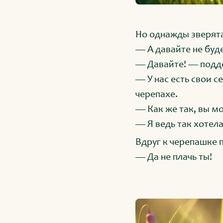
Но однажды зверята
— А давайте не буд
— Давайте! — подд
— У нас есть свои с
черепахе.
— Как же так, вы м
— Я ведь так хотела
Вдруг к черепашке 
— Да не плачь ты!