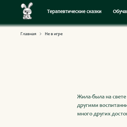
С приключениями и развлечениями
Для умных и любознательных
Терапевтические сказки
Обуча
Главная
Не в игре
Жила-была на свете
другими воспитанни
много других достои