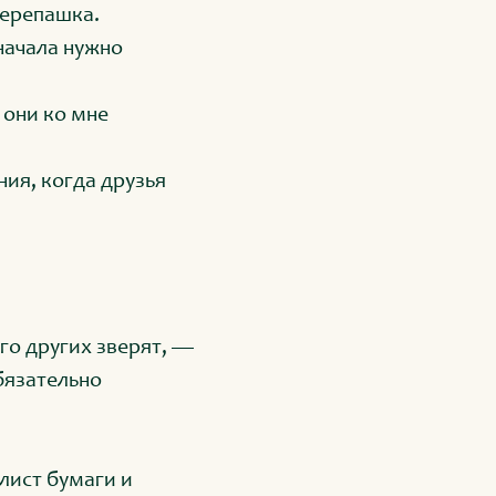
черепашка.
начала нужно
 они ко мне
ия, когда друзья
го других зверят, —
бязательно
лист бумаги и