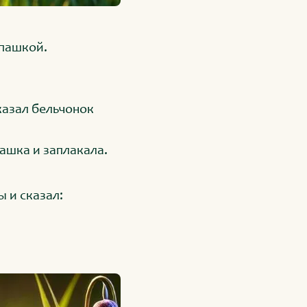
епашкой.
сказал бельчонок
ашка и заплакала.
 и сказал: