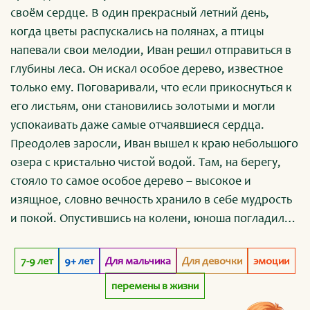
своём сердце. В один прекрасный летний день,
когда цветы распускались на полянах, а птицы
напевали свои мелодии, Иван решил отправиться в
глубины леса. Он искал особое дерево, известное
только ему. Поговаривали, что если прикоснуться к
его листьям, они становились золотыми и могли
успокаивать даже самые отчаявшиеся сердца.
Преодолев заросли, Иван вышел к краю небольшого
озера с кристально чистой водой. Там, на берегу,
стояло то самое особое дерево – высокое и
изящное, словно вечность хранило в себе мудрость
и покой. Опустившись на колени, юноша погладил
его кору и заговорил тихим голосом: — Дорогое
дерево, я знаю, что твои листья волшебные. С их
7-9 лет
9+ лет
Для мальчика
Для девочки
эмоции
помощью я мог бы помогать людям находить покой.
перемены в жизни
Расскажи мне свою историю и позволь забрать хоть