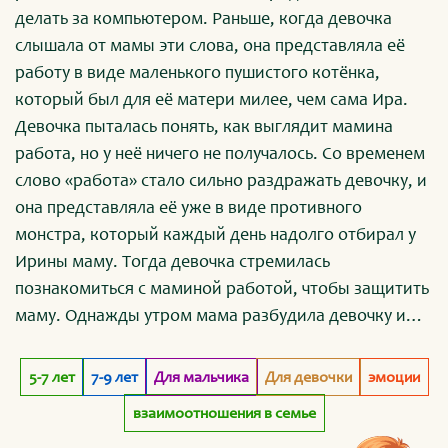
делать за компьютером. Раньше, когда девочка
слышала от мамы эти слова, она представляла её
работу в виде маленького пушистого котёнка,
который был для её матери милее, чем сама Ира.
Девочка пыталась понять, как выглядит мамина
работа, но у неё ничего не получалось. Со временем
слово «работа» стало сильно раздражать девочку, и
она представляла её уже в виде противного
монстра, который каждый день надолго отбирал у
Ирины маму. Тогда девочка стремилась
познакомиться с маминой работой, чтобы защитить
маму. Однажды утром мама разбудила девочку и
предложила ей вместе сходить на работу. Сначала
Ира испугалась: она не была готова встретиться с
5-7 лет
7-9 лет
Для мальчика
Для девочки
эмоции
«противным монстром». Но потом она поняла, что,
взаимоотношения в семье
возможно, сегодня наконец-то сможет забрать у