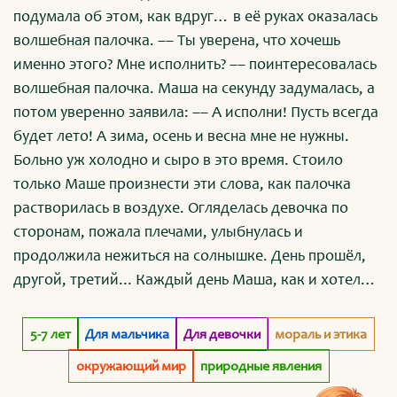
подумала об этом, как вдруг… в её руках оказалась
волшебная палочка. –– Ты уверена, что хочешь
именно этого? Мне исполнить? –– поинтересовалась
волшебная палочка. Маша на секунду задумалась, а
потом уверенно заявила: –– А исполни! Пусть всегда
будет лето! А зима, осень и весна мне не нужны.
Больно уж холодно и сыро в это время. Стоило
только Маше произнести эти слова, как палочка
растворилась в воздухе. Огляделась девочка по
сторонам, пожала плечами, улыбнулась и
продолжила нежиться на солнышке. День прошёл,
другой, третий... Каждый день Маша, как и хотела,
наслаждалась только летом. Не заметила, как
пролетел месяц, а осени всё не было...
5-7 лет
Для мальчика
Для девочки
мораль и этика
окружающий мир
природные явления