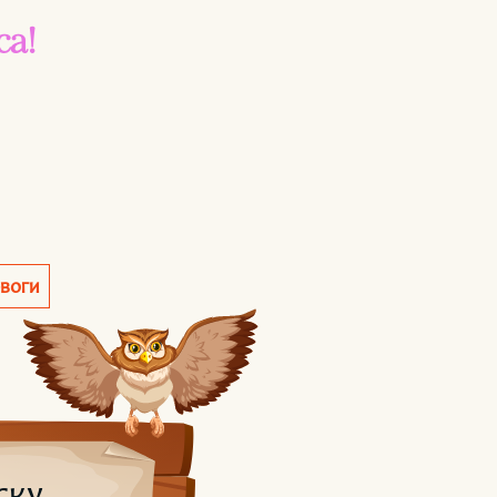
са!
евоги
ску