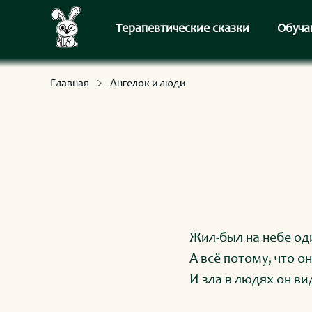
С приключениями и развлечениями
Для умных и любознательных
Терапевтические сказки
Обуча
Главная
Ангелок и люди
Жил-был на небе од
А всё потому, что он
И зла в людях он ви