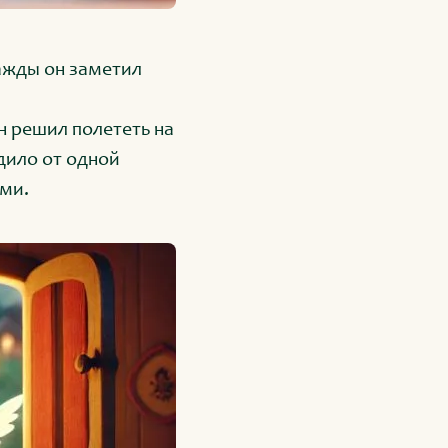
нажды он заметил
он решил полететь на
одило от одной
еми.