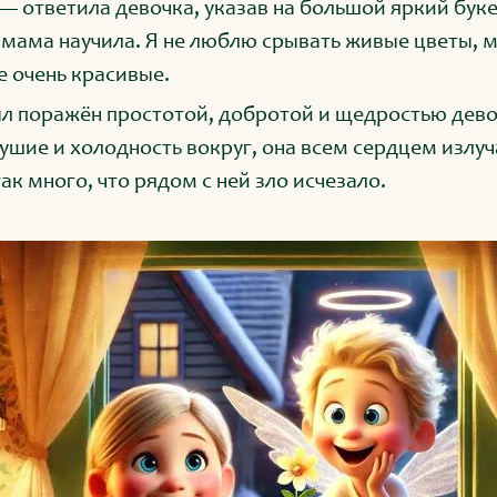
 — ответила девочка, указав на большой яркий бу
 мама научила. Я не люблю срывать живые цветы, м
е очень красивые.
л поражён простотой, добротой и щедростью девоч
ушие и холодность вокруг, она всем сердцем излуча
ак много, что рядом с ней зло исчезало.