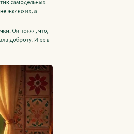
кетик самодельных
не жалко их, а
ки. Он понял, что,
ла доброту. И её в