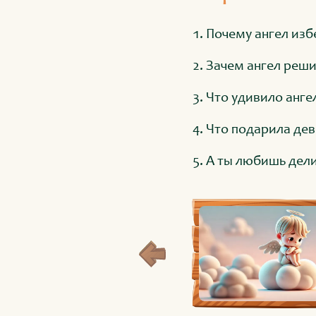
Почему ангел изб
Зачем ангел реши
Что удивило анге
Что подарила дев
А ты любишь дели