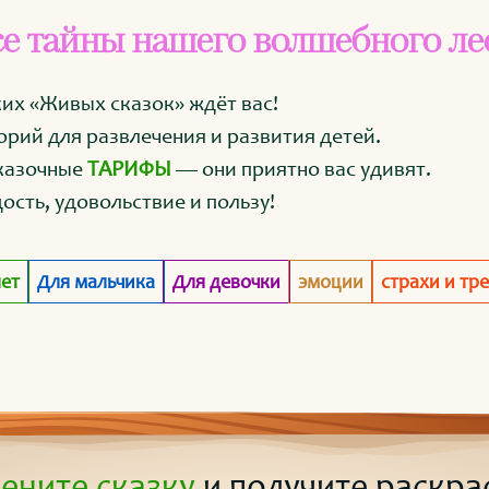
е тайны нашего волшебного ле
их «Живых сказок» ждёт вас!
орий для развлечения и развития детей.
казочные
ТАРИФЫ
— они приятно вас удивят.
ость, удовольствие и пользу!
лет
Для мальчика
Для девочки
эмоции
страхи и тр
ените сказку
и получите раскра