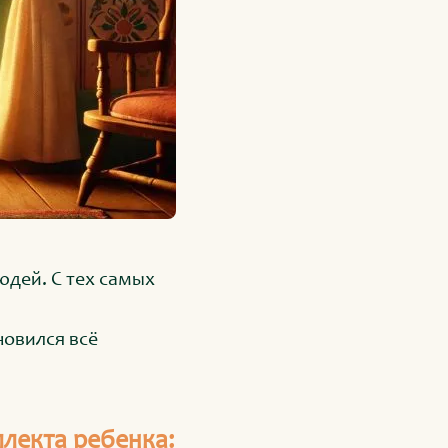
юдей. С тех самых
новился всё
ллекта ребенка: