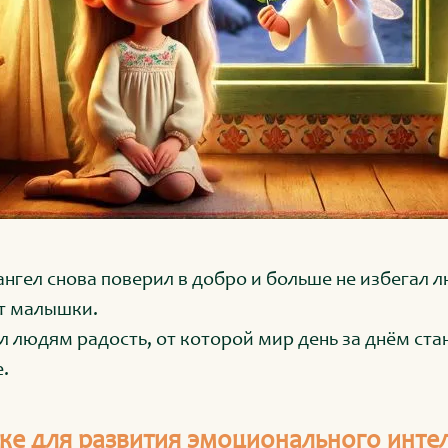
ангел снова поверил в добро и больше не избегал л
от малышки.
л людям радость, от которой мир день за днём ста
.
ке для развития эмоционального инте