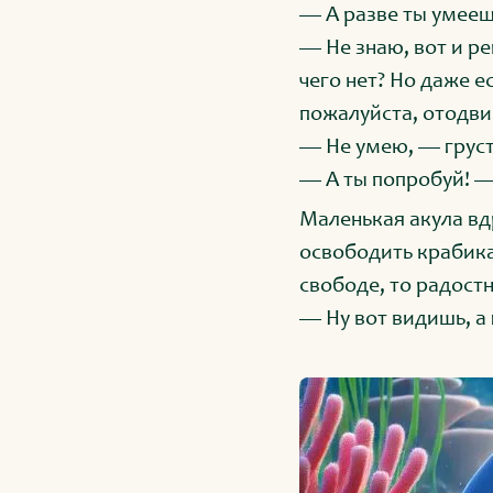
— А разве ты умееш
— Не знаю, вот и ре
чего нет? Но даже е
пожалуйста, отодви
— Не умею, — груст
— А ты попробуй! —
Маленькая акула вд
освободить крабика.
свободе, то радостн
— Ну вот видишь, а 