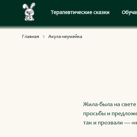
С приключениями и развлечениями
Для умных и любознательных
Терапевтические сказки
Обуча
Главная
Акула-неумейка
Жила-была на свете
просьбы и предложе
так и прозвали — «