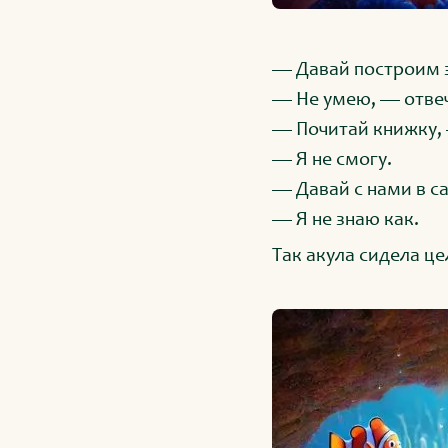
— Давай построим з
— Не умею, — отвеч
— Почитай книжку, 
— Я не смогу.
— Давай с нами в с
— Я не знаю как.
Так акула сидела це