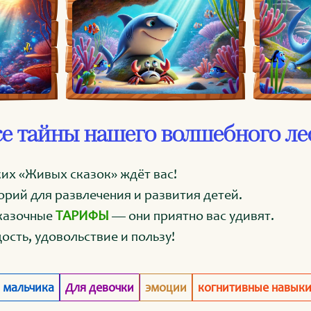
е тайны нашего волшебного ле
их «Живых сказок» ждёт вас!
орий для развлечения и развития детей.
казочные
ТАРИФЫ
— они приятно вас удивят.
ость, удовольствие и пользу!
 мальчика
Для девочки
эмоции
когнитивные навык