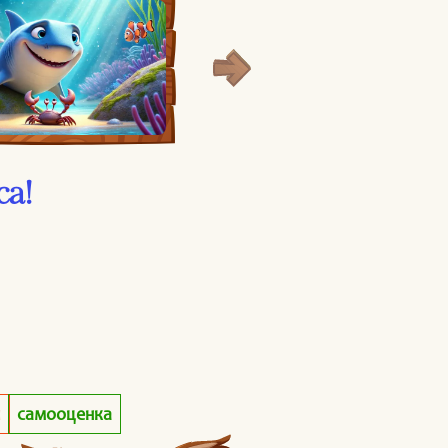
са!
и
самооценка