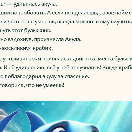
ь? — удивилась акула.
шил попробовать. А если не сделаешь, разве поймё
сли чего-то не умеешь, всегда можно этому научить
нуть этот булыжник.
но вздохнув, произнесла Акула.
 воскликнул крабик.
руг оживилась и принялась сдвигать с места булыж
 К её удивлению, всё у неё получилось! Когда краб
о поблагодарил акулу за спасение.
говорила, что не умеешь!