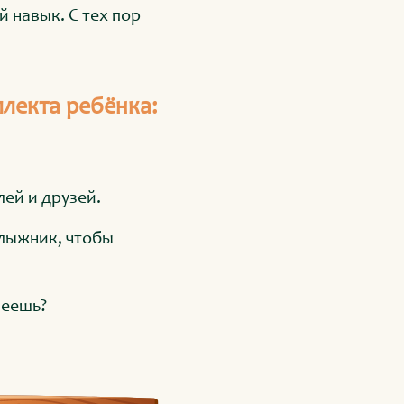
й навык. С тех пор
ллекта ребёнка:
ей и друзей.
улыжник, чтобы
меешь?