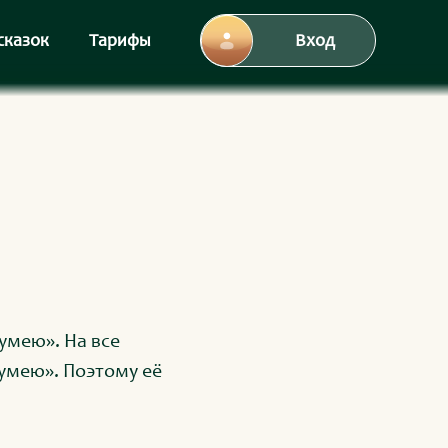
сказок
Тарифы
Вход
умею». На все
 умею». Поэтому её