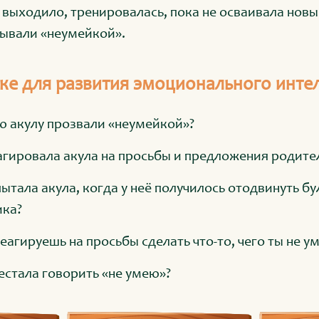
е выходило, тренировалась, пока не осваивала новы
зывали «неумейкой».
ке для развития эмоционального инте
 акулу прозвали «неумейкой»?
агировала акула на просьбы и предложения родител
ытала акула, когда у неё получилось отодвинуть б
ика?
еагируешь на просьбы сделать что-то, чего ты не у
естала говорить «не умею»?