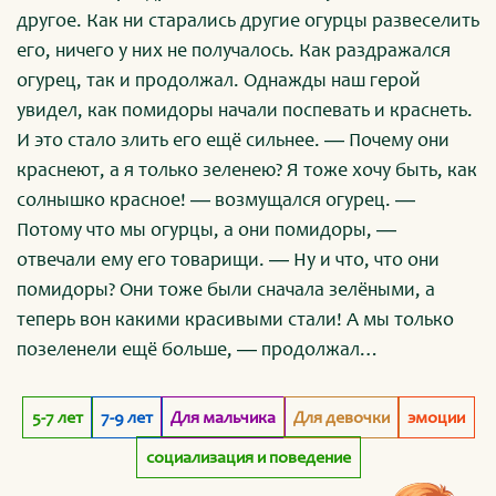
другое. Как ни старались другие огурцы развеселить
его, ничего у них не получалось. Как раздражался
огурец, так и продолжал. Однажды наш герой
увидел, как помидоры начали поспевать и краснеть.
И это стало злить его ещё сильнее. ― Почему они
краснеют, а я только зеленею? Я тоже хочу быть, как
солнышко красное! ― возмущался огурец. ―
Потому что мы огурцы, а они помидоры, ―
отвечали ему его товарищи. ― Ну и что, что они
помидоры? Они тоже были сначала зелёными, а
теперь вон какими красивыми стали! А мы только
позеленели ещё больше, ― продолжал
раздражаться огурец. Вдруг к нашему герою
подлетела птичка и больно клюнула его. ― Ай! Ты
5-7 лет
7-9 лет
Для мальчика
Для девочки
эмоции
чего клюёшься? ― крикнул ей огурец. ― А ты
социализация и поведение
почему всё время недоволен? ― поинтересовалась